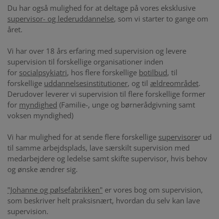
Du har også mulighed for at deltage på vores eksklusive
supervisor- og lederuddannelse
, som vi starter to gange om
året.
Vi har over 18 års erfaring med supervision og levere
supervision til forskellige organisationer inden
for
socialpsykiatri
, hos flere forskellige
botilbud
, til
forskellige
uddannelsesinstitutioner
, og til
ældreområdet
.
Derudover leverer vi supervision til flere forskellige former
for
myndighed
(Familie-, unge og børnerådgivning samt
voksen myndighed)
Vi har mulighed for at sende flere forskellige
supervisore
r ud
til samme arbejdsplads, lave særskilt supervision med
medarbejdere og ledelse samt skifte supervisor, hvis behov
og ønske ændrer sig.
"Johanne og pølsefabrikken"
er vores bog om supervision,
som beskriver helt praksisnært, hvordan du selv kan lave
supervision.