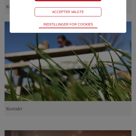
Kurser
Teknisk
INDSTILLINGER FOR COOKIES
Bliver brugt til at opretholde driften af websitet,
uden disse vil funktionalitet på websitet ikke
fungere.
Statistik
Bliver brugt til at optimere design, brugervenlighed
og effektiviteten af en hjemmeside. Fx ved at
indsamle besøgsstatistik.
Kontakt