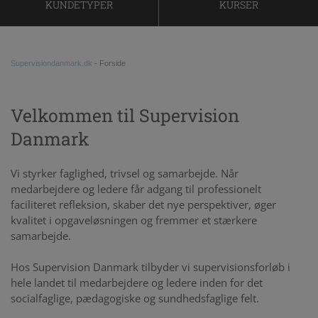
KUNDETYPER
KURSER
LEDERSUPERVISION
SOCIALPSYKIATRI
KRISTINE TERMANSEN
KUNSTEN AT STILLE SPØRGSMÅL
VIDEOGALLERI
CHARLOTTE BRØNSTED
KONTAKTAFBRYDELSER
KONTAKT
Supervisiondanmark.dk
-
Forside
CHRISTINA LEHTINEN
DEN FACILITERENDE UNDERVISER
KUNDEUDTALELSER
Velkommen til Supervision
Danmark
VIBEKE DE LICHTENBERG
Vi styrker faglighed, trivsel og samarbejde. Når
TINE BIEBER LUNN
medarbejdere og ledere får adgang til professionelt
faciliteret refleksion, skaber det nye perspektiver, øger
kvalitet i opgaveløsningen og fremmer et stærkere
LINE REIF
samarbejde.
Hos Supervision Danmark tilbyder vi supervisionsforløb i
hele landet til medarbejdere og ledere inden for det
socialfaglige, pædagogiske og sundhedsfaglige felt.