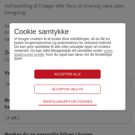
Ved bestilling af 5 bøger eller flere, vil levering være uden
beregning.
Som pdf på mail:
Cookie samtykke
Prisen er kr. 199,00 inkl. moms. Vi vedlægger faktura i
samme mail som bogen.
Vi bruger cookies til at huske dine indstillinger, så du får en
bedre brugeroplevelse og præsenteres for relevant indhold.
Du kan give samtykke til alle eller udvalgte typer af cookies
Bestil bogen
nedenfor. Du kan altid tilbagekalde dit samtykke under
vores
data/cookie-politik
, hvor du også kan læse om de forskellige
typer.
Udfyld nedenstående bestillingsformular
Vælg hvordan du ønsker bogen leveret
Ønsker du mere end 1 bog tilsendt, så skriv antallet
Teknisk
INDSTILLINGER FOR COOKIES
her
Bliver brugt til at opretholde driften af websitet,
uden disse vil funktionalitet på websitet ikke
fungere.
Statistik
Ønsker du en personlig hilsen i bogen