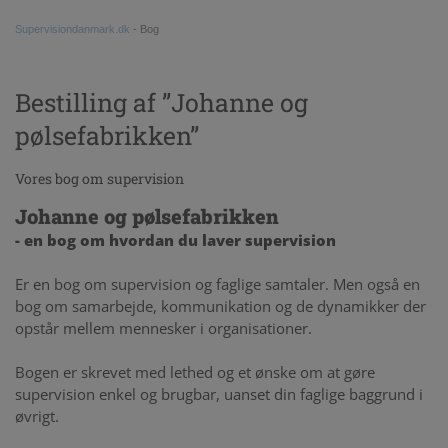
LEDERSUPERVISION
SOCIALPSYKIATRI
KRISTINE TERMANSEN
KUNSTEN AT STILLE SPØRGSMÅL
VIDEOGALLERI
Supervisiondanmark.dk
-
Bog
CHARLOTTE BRØNSTED
KONTAKTAFBRYDELSER
KONTAKT
Bestilling af ”Johanne og
pølsefabrikken”
CHRISTINA LEHTINEN
DEN FACILITERENDE UNDERVISER
KUNDEUDTALELSER
Vores bog om supervision
VIBEKE DE LICHTENBERG
Johanne og pølsefabrikken
- en bog om hvordan du laver supervision
TINE BIEBER LUNN
Er en bog om supervision og faglige samtaler. Men også en
bog om samarbejde, kommunikation og de dynamikker der
LINE REIF
opstår mellem mennesker i organisationer.
Bogen er skrevet med lethed og et ønske om at gøre
supervision enkel og brugbar, uanset din faglige baggrund i
øvrigt.