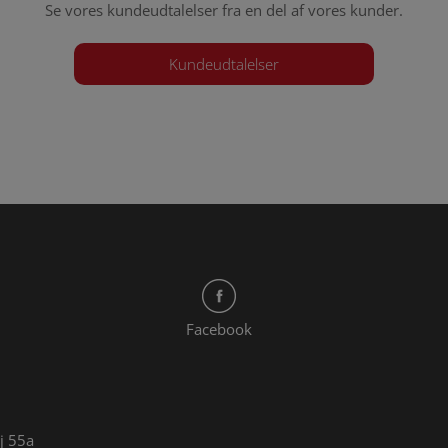
Se vores kundeudtalelser fra en del af vores kunder.
Kundeudtalelser
Facebook
j 55a