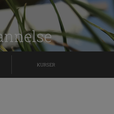
annelse
KURSER