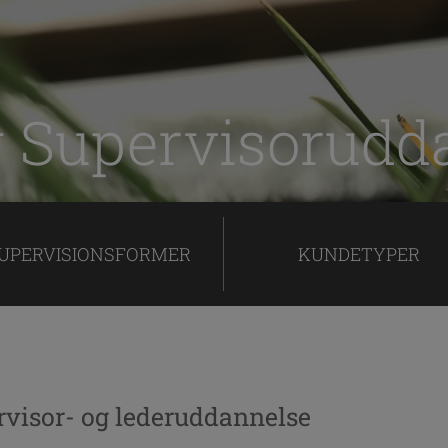
ng Supervisorudd
UPERVISIONSFORMER
KUNDETYPER
rvisor- og lederuddannelse