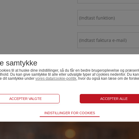
e samtykke
ookies til at huske dine indstillinger, så du får en bedre brugeroplevelse og præsent
dhold. Du kan give samtykke til alle eller udvalgte typer af cookies nedenfor. Du kan 
de dit samtykke under
vores data/cookie-politik
, hvor du også kan læse om de forske
isk
INDSTILLINGER FOR COOKIES
ugt til at opretholde driften af websitet, uden disse vil funktionali
 ikke fungere.
stik