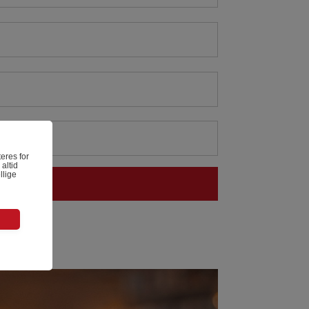
eres for
altid
llige
tet på