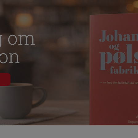
ugt til at optimere design, brugervenlighed og effektiviteten af en
de. Fx ved at indsamle besøgsstatistik.
og om
ion