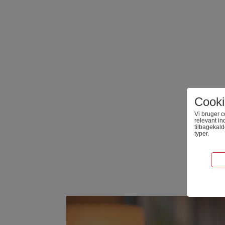
Cooki
Vi bruger c
relevant in
tilbagekal
typer.
Tekn
Bliver br
websitet
Stati